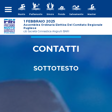
Nuoto
Pallanuoto
Sincro
Fondo
Salvamento
Master
1 FEBBRAIO 2025
Assemblea Ordinaria Elettiva Del Comitato Regionale
Pugliese
c/o Società Ginnastica Angiulli BARI
/assemblea-
CONTATTI
SOTTOTESTO
/assemblea-