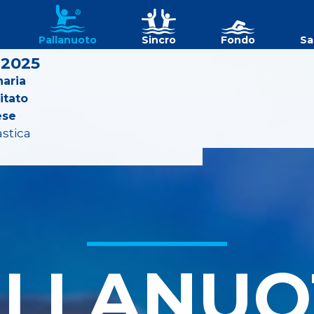
Pallanuoto
Sincro
Fondo
Sa
 2025
aria
itato
ese
astica
ALLANUO