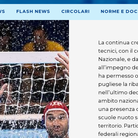
WS
FLASH NEWS
CIRCOLARI
NORME E DOC
La continua cr
tecnici, con il
Nazionale, e d
all’impegno del
ha permesso og
pugliese la riba
nell’ultimo dec
ambito naziona
una presenza ca
scuole nuoto s
territorio. Par
federali region