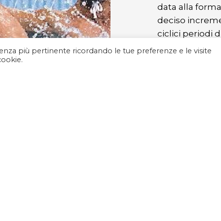
data alla forma
deciso incremen
ciclici periodi
che per l’alto l
rienza più pertinente ricordando le tue preferenze e le visite
cookie.
divenuti un’imp
viste le innume
Grande risalto
di manifestazio
ogni età e su tu
della Puglia è 
per cercare di e