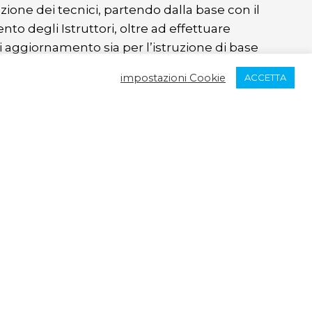
zione dei tecnici, partendo dalla base con il
to degli Istruttori, oltre ad effettuare
 di aggiornamento sia per l’istruzione di base
ivello agonistico per gli allenatori pugliesi,
impostazioni Cookie
ACCETTA
ortante risorsa per le Nazionali Giovanili,
revoli convocazioni come tecnici federali.
 anche alla promozione e l’organizzazione
ni sportive amatoriali e agonistiche per
tto il territorio regionale, dal nord al sud
un brulicare di atleti pronti a confrontarsi
mulare i propri idoli sportivi.