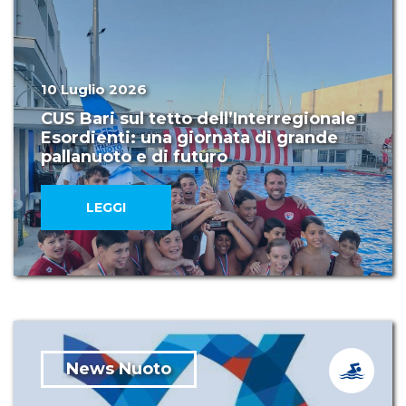
10 Luglio 2026
CUS Bari sul tetto dell’Interregionale
Esordienti: una giornata di grande
pallanuoto e di futuro
LEGGI
News Nuoto