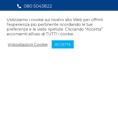
080 5043822
Utilizziamo i cookie sul nostro sito Web per offrirti
info@federnuotopuglia.it
l'esperienza più pertinente ricordando le tue
preferenze e le visite ripetute. Cliccando “Accetta”
acconsenti all'uso di TUTTI i cookie.
impostazioni Cookie
ACCETTA
ORARI
Lunedì:
Mattina :
9:30 - 12:30
Pomeriggio :
chiuso
Martedì: