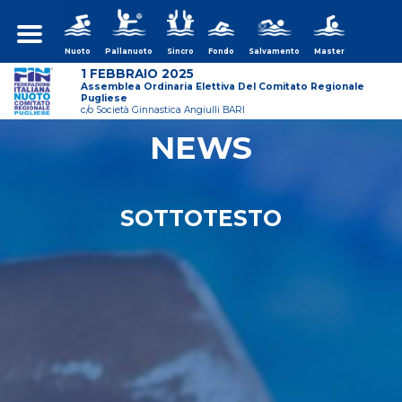
Nuoto
Pallanuoto
Sincro
Fondo
Salvamento
Master
1 FEBBRAIO 2025
Assemblea Ordinaria Elettiva Del Comitato Regionale
Pugliese
c/o Società Ginnastica Angiulli BARI
NEWS
ws/assemblea-
SOTTOTESTO
ws/assemblea-