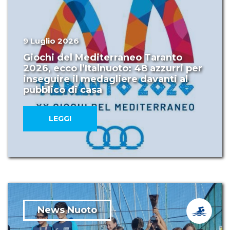
9 Luglio 2026
Giochi del Mediterraneo Taranto
2026, ecco l’Italnuoto: 48 azzurri per
inseguire il medagliere davanti al
pubblico di casa
LEGGI
News Nuoto