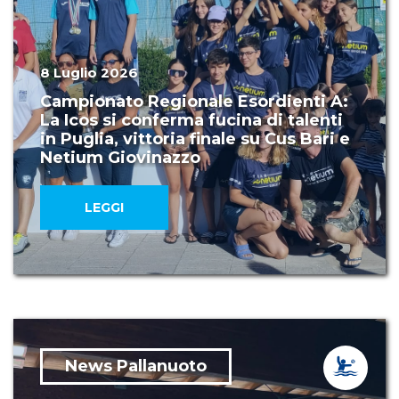
8 Luglio 2026
Campionato Regionale Esordienti A:
La Icos si conferma fucina di talenti
in Puglia, vittoria finale su Cus Bari e
Netium Giovinazzo
LEGGI
News Pallanuoto