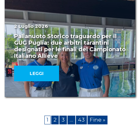
2 Luglio 2026
Pallanuoto Storico traguardo per il
GUG Puglia: due arbitri tarantini
designati per le finali del Campionato
Italiano Allieve
LEGGI
1
2
3
…
43
Fine »