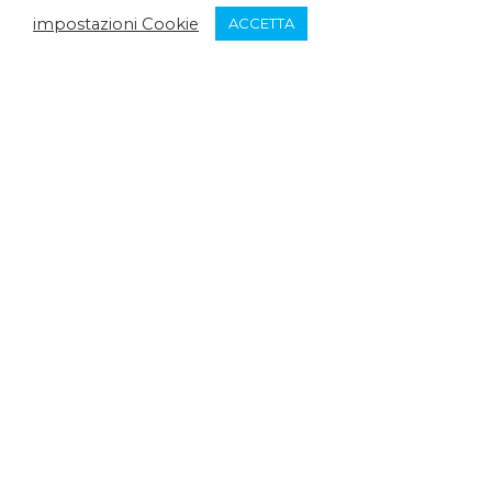
impostazioni Cookie
ACCETTA
Seguici su facebook
Via S. Matarrese 20/B
080 5043822
info@federnuotopuglia.it
ORARI
Lunedì: