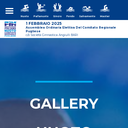
Nuoto
Pallanuoto
Sincro
Fondo
Salvamento
Master
1 FEBBRAIO 2025
Assemblea Ordinaria Elettiva Del Comitato Regionale
Pugliese
c/o Società Ginnastica Angiulli BARI
ws/assemblea-
GALLERY
ws/assemblea-