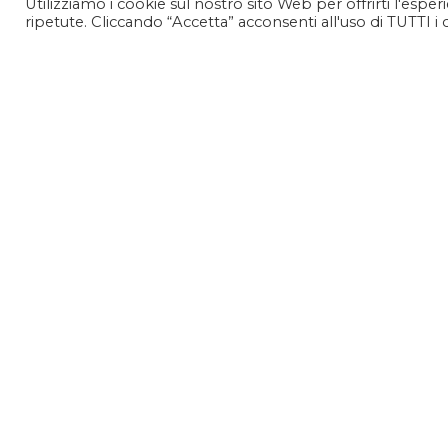
Utilizziamo i cookie sul nostro sito Web per offrirti l'espe
ripetute. Cliccando “Accetta” acconsenti all'uso di TUTTI i 
FLASH