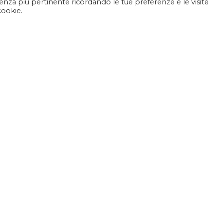
rienza più pertinente ricordando le tue preferenze e le visite
cookie.
Altri Articoli:
-NEWS PRECEDENTE
FLASH-NEWS SUCC