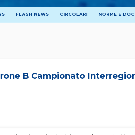
WS
FLASH NEWS
CIRCOLARI
NORME E DOC
rone B Campionato Interregion