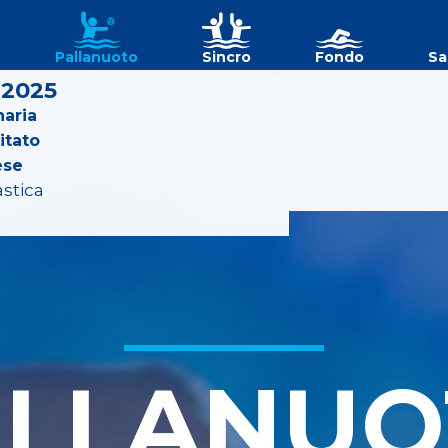
Pallanuoto
Sincro
Fondo
Sa
 2025
aria
itato
ese
astica
ALLANUO