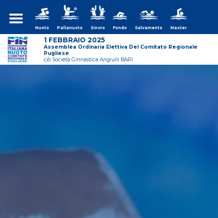
Nuoto
Pallanuoto
Sincro
Fondo
Salvamento
Master
1 FEBBRAIO 2025
Assemblea Ordinaria Elettiva Del Comitato Regionale
Pugliese
c/o Società Ginnastica Angiulli BARI
ws/assemblea-
ws/assemblea-