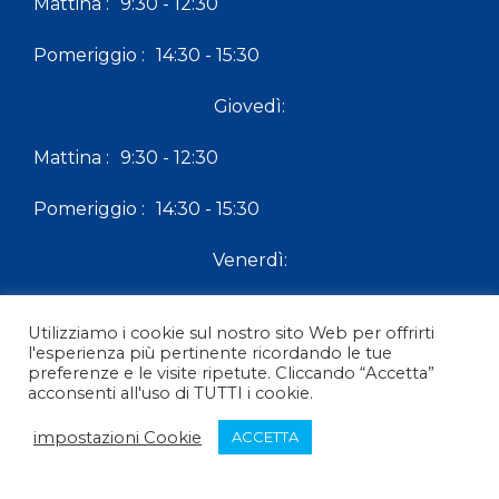
Mattina :
9:30 - 12:30
Pomeriggio :
14:30 - 15:30
Giovedì:
Mattina :
9:30 - 12:30
Pomeriggio :
14:30 - 15:30
Venerdì:
Mattina :
9:30 - 12:30
Utilizziamo i cookie sul nostro sito Web per offrirti
l'esperienza più pertinente ricordando le tue
Pomeriggio :
chiuso
preferenze e le visite ripetute. Cliccando “Accetta”
acconsenti all'uso di TUTTI i cookie.
Sabato:
impostazioni Cookie
ACCETTA
Mattina :
chiuso