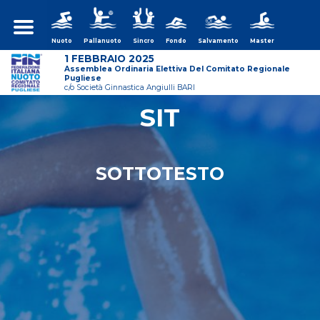
Nuoto
Pallanuoto
Sincro
Fondo
Salvamento
Master
1 FEBBRAIO 2025
Assemblea Ordinaria Elettiva Del Comitato Regionale
Pugliese
c/o Società Ginnastica Angiulli BARI
SIT
ws/assemblea-
SOTTOTESTO
ws/assemblea-