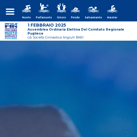
Nuoto
Pallanuoto
Sincro
Fondo
Salvamento
Master
1 FEBBRAIO 2025
Assemblea Ordinaria Elettiva Del Comitato Regionale
Pugliese
c/o Società Ginnastica Angiulli BARI
ws/assemblea-
ws/assemblea-