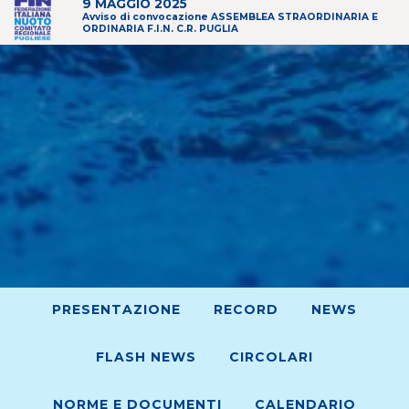
9 MAGGIO 2025
Avviso di convocazione ASSEMBLEA STRAORDINARIA E
ORDINARIA F.I.N. C.R. PUGLIA
PRESENTAZIONE
RECORD
NEWS
FLASH NEWS
CIRCOLARI
NORME E DOCUMENTI
CALENDARIO