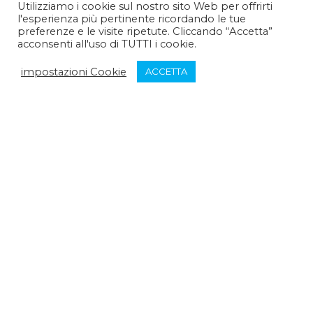
Utilizziamo i cookie sul nostro sito Web per offrirti
l'esperienza più pertinente ricordando le tue
Pomeriggio :
14:30 - 15:30
preferenze e le visite ripetute. Cliccando “Accetta”
acconsenti all'uso di TUTTI i cookie.
Venerdì:
impostazioni Cookie
ACCETTA
Mattina :
9:30 - 12:30
Pomeriggio :
chiuso
Sabato:
Mattina :
chiuso
Pomeriggio :
chiuso
Domenica:
Mattina :
chiuso