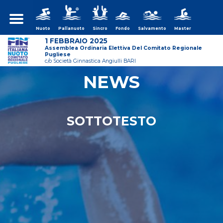
Nuoto
Pallanuoto
Sincro
Fondo
Salvamento
Master
1 FEBBRAIO 2025
Assemblea Ordinaria Elettiva Del Comitato Regionale
Pugliese
c/o Società Ginnastica Angiulli BARI
NEWS
ws/assemblea-
SOTTOTESTO
ws/assemblea-