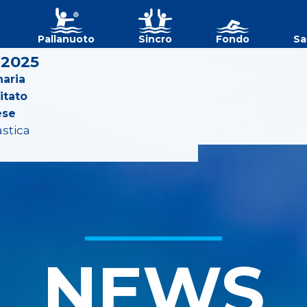
Pallanuoto
Sincro
Fondo
Sa
 2025
aria
itato
ese
astica
NEWS