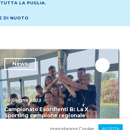
TUTTA LA PUGLIA.
RE DI NUOTO
News
20 Giugno 2022
Campionato Esordienti B: La X
Sporting campione regionale
pugliese.
impostazioni Cookie
ACCETTA