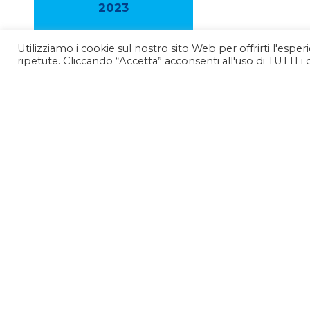
2023
Utilizziamo i cookie sul nostro sito Web per offrirti l'espe
2022
ripetute. Cliccando “Accetta” acconsenti all'uso di TUTTI i 
2021
2020
2019
2018