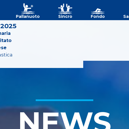
Pallanuoto
Sincro
Fondo
Sa
 2025
aria
itato
ese
astica
NEWS