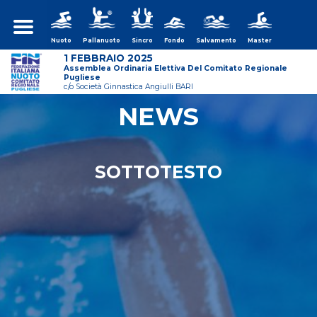
Nuoto
Pallanuoto
Sincro
Fondo
Salvamento
Master
1 FEBBRAIO 2025
Assemblea Ordinaria Elettiva Del Comitato Regionale
Pugliese
c/o Società Ginnastica Angiulli BARI
NEWS
ws/assemblea-
SOTTOTESTO
ws/assemblea-