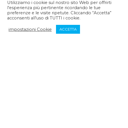
Utilizziamo i cookie sul nostro sito Web per offrirti
l'esperienza più pertinente ricordando le tue
Pomeriggio :
14:30 - 15:30
preferenze e le visite ripetute. Cliccando “Accetta”
acconsenti all'uso di TUTTI i cookie.
Venerdì:
impostazioni Cookie
ACCETTA
Mattina :
9:30 - 12:30
Pomeriggio :
chiuso
Sabato:
Mattina :
chiuso
Pomeriggio :
chiuso
Domenica:
Mattina :
chiuso