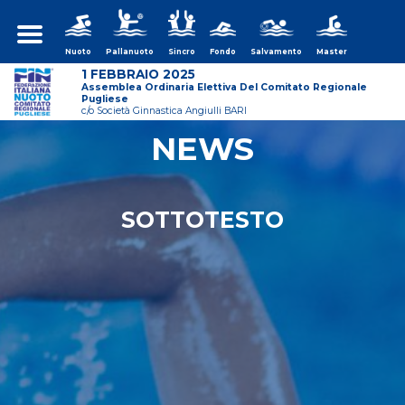
Nuoto
Pallanuoto
Sincro
Fondo
Salvamento
Master
1 FEBBRAIO 2025
Assemblea Ordinaria Elettiva Del Comitato Regionale
Pugliese
c/o Società Ginnastica Angiulli BARI
NEWS
ws/assemblea-
SOTTOTESTO
ws/assemblea-