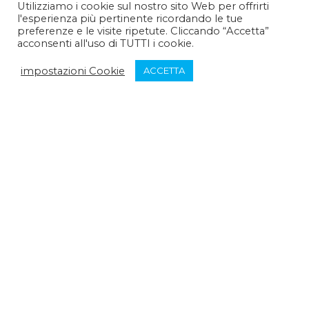
Utilizziamo i cookie sul nostro sito Web per offrirti
l'esperienza più pertinente ricordando le tue
Pomeriggio :
14:30 - 15:30
preferenze e le visite ripetute. Cliccando “Accetta”
acconsenti all'uso di TUTTI i cookie.
Venerdì:
impostazioni Cookie
ACCETTA
Mattina :
9:30 - 12:30
Pomeriggio :
chiuso
Sabato:
Mattina :
chiuso
Pomeriggio :
chiuso
Domenica:
Mattina :
chiuso