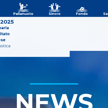
Pallanuoto
Sincro
Fondo
Sa
 2025
aria
itato
ese
astica
NEWS