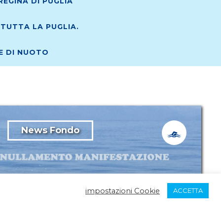
EGINA DI PUGLIA
TUTTA LA PUGLIA.
RE DI NUOTO
News Fondo
impostazioni Cookie
ACCETTA
12 Agosto 2023
Open Water Fin Puglia 2023:
Annullamento tappa di Bari San