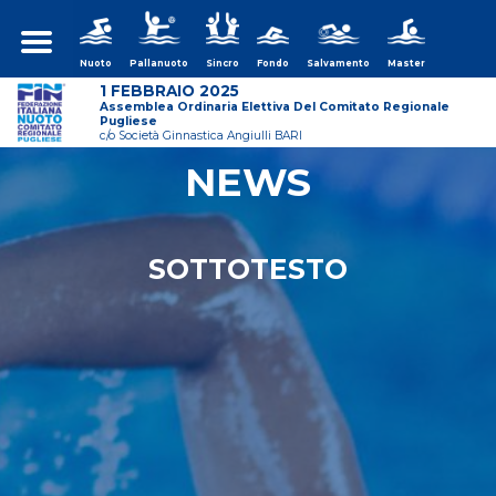
Nuoto
Pallanuoto
Sincro
Fondo
Salvamento
Master
1 FEBBRAIO 2025
Assemblea Ordinaria Elettiva Del Comitato Regionale
Pugliese
c/o Società Ginnastica Angiulli BARI
NEWS
ws/assemblea-
SOTTOTESTO
ws/assemblea-