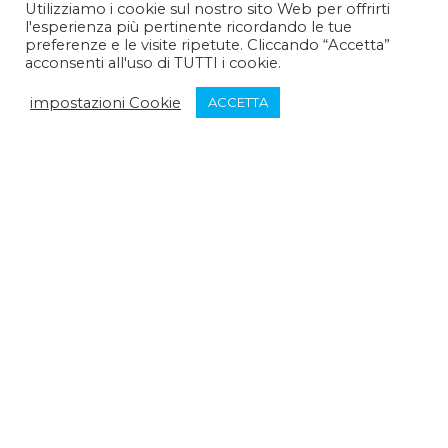
Utilizziamo i cookie sul nostro sito Web per offrirti
l'esperienza più pertinente ricordando le tue
Pomeriggio :
14:30 - 15:30
preferenze e le visite ripetute. Cliccando “Accetta”
acconsenti all'uso di TUTTI i cookie.
Venerdì:
impostazioni Cookie
ACCETTA
Mattina :
9:30 - 12:30
Pomeriggio :
chiuso
Sabato:
Mattina :
chiuso
Pomeriggio :
chiuso
Domenica:
Mattina :
chiuso