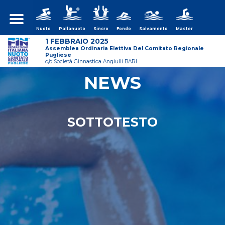
Nuoto
Pallanuoto
Sincro
Fondo
Salvamento
Master
1 FEBBRAIO 2025
Assemblea Ordinaria Elettiva Del Comitato Regionale
Pugliese
c/o Società Ginnastica Angiulli BARI
NEWS
ws/assemblea-
SOTTOTESTO
ws/assemblea-