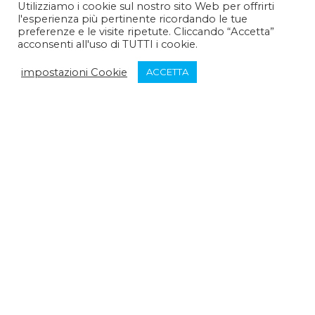
Utilizziamo i cookie sul nostro sito Web per offrirti
l'esperienza più pertinente ricordando le tue
Pomeriggio :
14:30 - 15:30
preferenze e le visite ripetute. Cliccando “Accetta”
acconsenti all'uso di TUTTI i cookie.
Venerdì:
impostazioni Cookie
ACCETTA
Mattina :
9:30 - 12:30
Pomeriggio :
chiuso
Sabato:
Mattina :
chiuso
Pomeriggio :
chiuso
Domenica:
Mattina :
chiuso