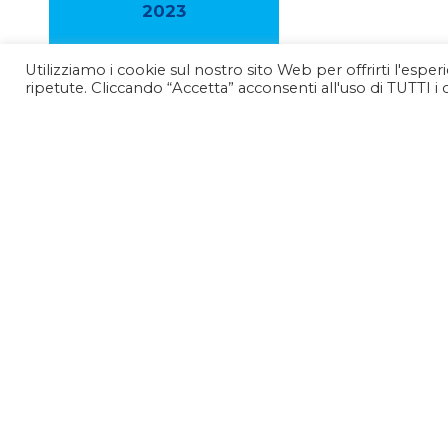
2023
Utilizziamo i cookie sul nostro sito Web per offrirti l'espe
2022
ripetute. Cliccando “Accetta” acconsenti all'uso di TUTTI i 
2021
2020
2019
2018