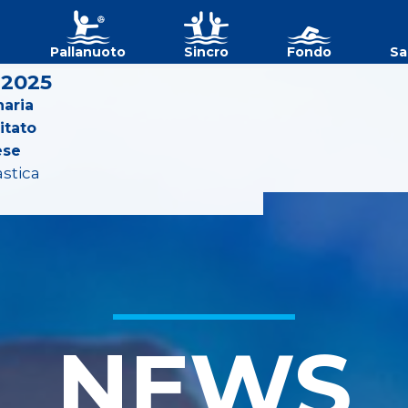
Pallanuoto
Sincro
Fondo
Sa
 2025
aria
itato
ese
astica
NEWS