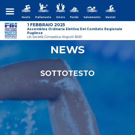
Nuoto
Pallanuoto
Sincro
Fondo
Salvamento
Master
1 FEBBRAIO 2025
Assemblea Ordinaria Elettiva Del Comitato Regionale
Pugliese
c/o Società Ginnastica Angiulli BARI
NEWS
ws/assemblea-
SOTTOTESTO
ws/assemblea-