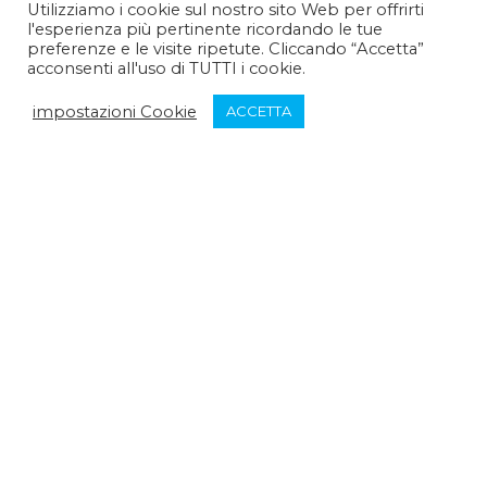
Utilizziamo i cookie sul nostro sito Web per offrirti
l'esperienza più pertinente ricordando le tue
Pomeriggio :
14:30 - 15:30
preferenze e le visite ripetute. Cliccando “Accetta”
acconsenti all'uso di TUTTI i cookie.
Venerdì:
impostazioni Cookie
ACCETTA
Mattina :
9:30 - 12:30
Pomeriggio :
chiuso
Sabato:
Mattina :
chiuso
Pomeriggio :
chiuso
Domenica:
Mattina :
chiuso