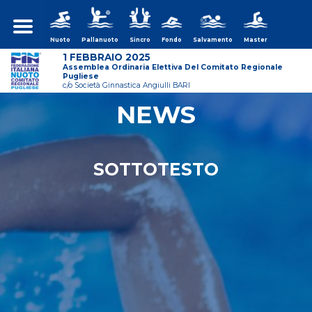
Nuoto
Pallanuoto
Sincro
Fondo
Salvamento
Master
1 FEBBRAIO 2025
Assemblea Ordinaria Elettiva Del Comitato Regionale
Pugliese
c/o Società Ginnastica Angiulli BARI
NEWS
ws/assemblea-
SOTTOTESTO
ws/assemblea-