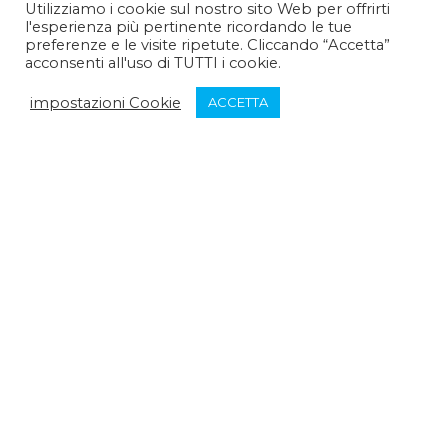
Utilizziamo i cookie sul nostro sito Web per offrirti
l'esperienza più pertinente ricordando le tue
Pomeriggio :
14:30 - 15:30
preferenze e le visite ripetute. Cliccando “Accetta”
acconsenti all'uso di TUTTI i cookie.
Venerdì:
impostazioni Cookie
ACCETTA
Mattina :
9:30 - 12:30
Pomeriggio :
chiuso
Sabato:
Mattina :
chiuso
Pomeriggio :
chiuso
Domenica:
Mattina :
chiuso