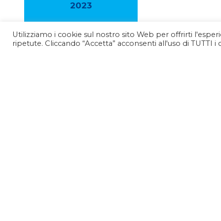
2023
Utilizziamo i cookie sul nostro sito Web per offrirti l'espe
2022
ripetute. Cliccando “Accetta” acconsenti all'uso di TUTTI i 
2021
2020
2019
2018