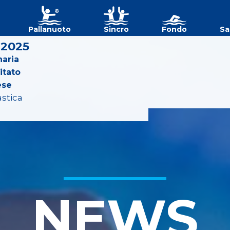
Pallanuoto
Sincro
Fondo
Sa
 2025
aria
itato
ese
astica
NEWS