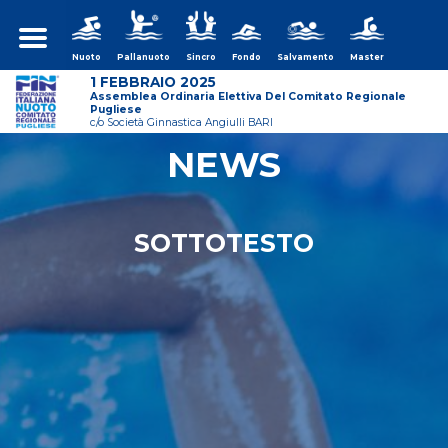
Nuoto
Pallanuoto
Sincro
Fondo
Salvamento
Master
1 FEBBRAIO 2025
Assemblea Ordinaria Elettiva Del Comitato Regionale
Pugliese
c/o Società Ginnastica Angiulli BARI
NEWS
ws/assemblea-
SOTTOTESTO
ws/assemblea-