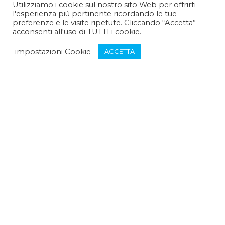
Utilizziamo i cookie sul nostro sito Web per offrirti
l'esperienza più pertinente ricordando le tue
Pomeriggio :
14:30 - 15:30
preferenze e le visite ripetute. Cliccando “Accetta”
acconsenti all'uso di TUTTI i cookie.
Venerdì:
impostazioni Cookie
ACCETTA
Mattina :
9:30 - 12:30
Pomeriggio :
chiuso
Sabato:
Mattina :
chiuso
Pomeriggio :
chiuso
Domenica:
Mattina :
chiuso