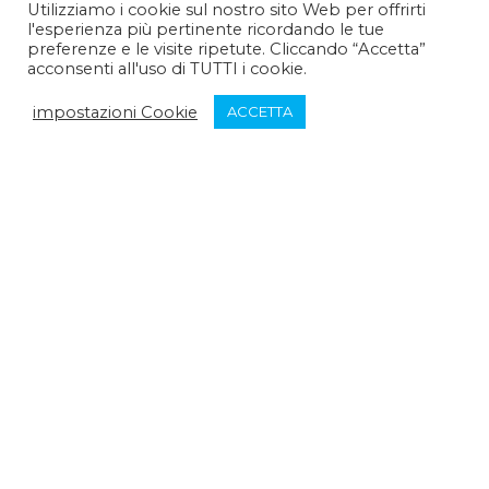
Utilizziamo i cookie sul nostro sito Web per offrirti
l'esperienza più pertinente ricordando le tue
Pomeriggio :
14:30 - 15:30
preferenze e le visite ripetute. Cliccando “Accetta”
acconsenti all'uso di TUTTI i cookie.
Venerdì:
impostazioni Cookie
ACCETTA
Mattina :
9:30 - 12:30
Pomeriggio :
chiuso
Sabato:
Mattina :
chiuso
Pomeriggio :
chiuso
Domenica:
Mattina :
chiuso