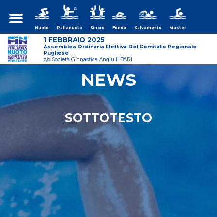
Nuoto
Pallanuoto
Sincro
Fondo
Salvamento
Master
1 FEBBRAIO 2025
Assemblea Ordinaria Elettiva Del Comitato Regionale
Pugliese
c/o Società Ginnastica Angiulli BARI
NEWS
ws/assemblea-
SOTTOTESTO
ws/assemblea-