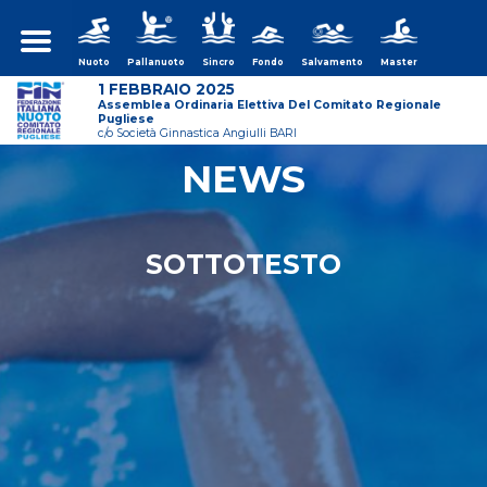
Nuoto
Pallanuoto
Sincro
Fondo
Salvamento
Master
1 FEBBRAIO 2025
Assemblea Ordinaria Elettiva Del Comitato Regionale
Pugliese
c/o Società Ginnastica Angiulli BARI
NEWS
ws/assemblea-
SOTTOTESTO
ws/assemblea-