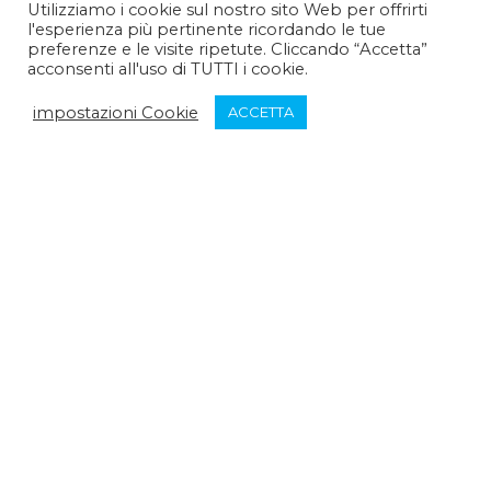
Utilizziamo i cookie sul nostro sito Web per offrirti
l'esperienza più pertinente ricordando le tue
Pomeriggio :
14:30 - 15:30
preferenze e le visite ripetute. Cliccando “Accetta”
acconsenti all'uso di TUTTI i cookie.
Venerdì:
impostazioni Cookie
ACCETTA
Mattina :
9:30 - 12:30
Pomeriggio :
chiuso
Sabato:
Mattina :
chiuso
Pomeriggio :
chiuso
Domenica:
Mattina :
chiuso