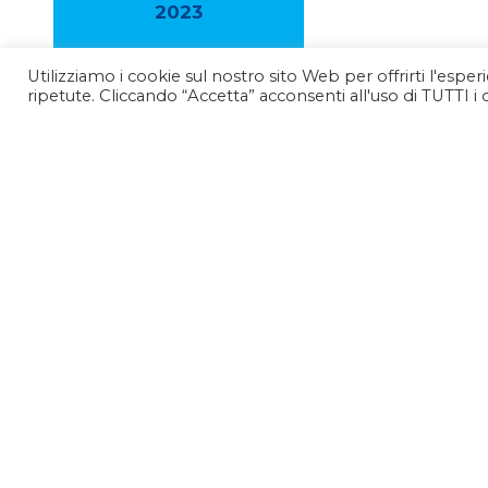
2023
Utilizziamo i cookie sul nostro sito Web per offrirti l'espe
2022
ripetute. Cliccando “Accetta” acconsenti all'uso di TUTTI i 
2021
2020
2019
2018