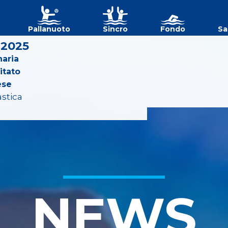
Pallanuoto
Sincro
Fondo
Sa
 2025
aria
itato
ese
astica
NEWS