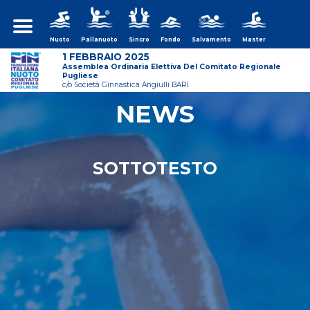
Nuoto
Pallanuoto
Sincro
Fondo
Salvamento
Master
1 FEBBRAIO 2025
Assemblea Ordinaria Elettiva Del Comitato Regionale
Pugliese
c/o Società Ginnastica Angiulli BARI
NEWS
ws/assemblea-
SOTTOTESTO
ws/assemblea-