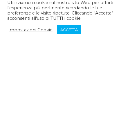
Utilizziamo i cookie sul nostro sito Web per offrirti
l'esperienza più pertinente ricordando le tue
Pomeriggio :
14:30 - 15:30
preferenze e le visite ripetute. Cliccando “Accetta”
acconsenti all'uso di TUTTI i cookie.
Venerdì:
impostazioni Cookie
ACCETTA
Mattina :
9:30 - 12:30
Pomeriggio :
chiuso
Sabato:
Mattina :
chiuso
Pomeriggio :
chiuso
Domenica:
Mattina :
chiuso