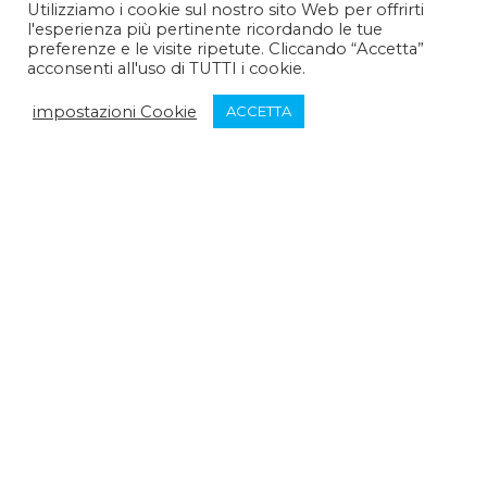
Utilizziamo i cookie sul nostro sito Web per offrirti
l'esperienza più pertinente ricordando le tue
Pomeriggio :
14:30 - 15:30
preferenze e le visite ripetute. Cliccando “Accetta”
acconsenti all'uso di TUTTI i cookie.
Venerdì:
impostazioni Cookie
ACCETTA
Mattina :
9:30 - 12:30
Pomeriggio :
chiuso
Sabato:
Mattina :
chiuso
Pomeriggio :
chiuso
Domenica:
Mattina :
chiuso