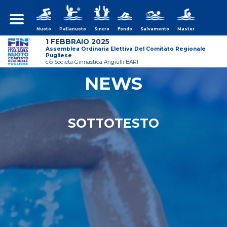
Nuoto
Pallanuoto
Sincro
Fondo
Salvamento
Master
1 FEBBRAIO 2025
Assemblea Ordinaria Elettiva Del Comitato Regionale
Pugliese
c/o Società Ginnastica Angiulli BARI
NEWS
ws/assemblea-
SOTTOTESTO
ws/assemblea-